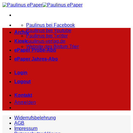
Zum
Inhalt
springen
Paulinus bei Facebook
Paulinus bei Youtube
Archiv
Paulinus bei Twitter
Kiosk
paulinus-verlag.de
Website des Bistum Trier
ePaper Probe-Abo
ePaper Jahres-Abo
Login
Logout
Kontakt
Anmelden
Widerrufsbelehrung
AGB
Impressum